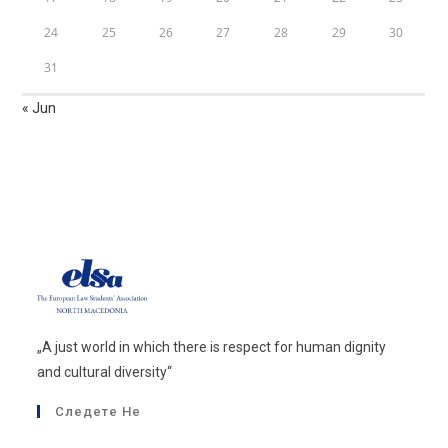
24
25
26
27
28
29
30
31
« Jun
„A just world in which there is respect for human dignity
and cultural diversity“
Следете Не