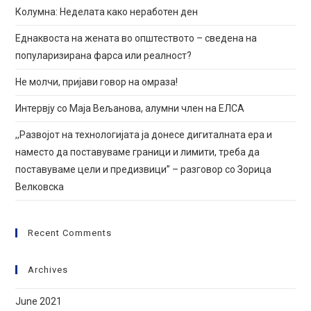
Колумна: Неделата како неработен ден
Еднаквоста на жената во општеството – сведена на
популаризирана фарса или реалност?
Не молчи, пријави говор на омраза!
Интервју со Маја Вељанова, алумни член на ЕЛСА
,,Развојот на технологијата ја донесе дигиталната ера и
наместо да поставуваме граници и лимити, требa да
поставуваме цели и предизвици” – разговор со Зорица
Велковска
Recent Comments
Archives
June 2021