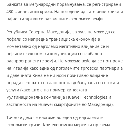
Банката за меѓународни порамнувања, се регистрирани
430 финансиски кризи. Најпогодени од сите овие кризи и
најчести жртви се развиените економски земји.
Република Северна Македонија, за жал, не може да се
пофали со напредна транзициска економија а
моментално од најголемо негативно влијание се и
нејзините економски комуникации со глобално
распространетите земји. Не можеме веќе да се потпреме
на Италија како една од поголемите трговски партнери а
и далечната Кина не ни носи позитивно влијание
поради сечењето на ланецот на добавувања на стоки и
услуги (како што е на пример кинеската
мултинационална компанија Huawei Technologies и
застапноста на Huawei смартфоните во Македонија).
Точно е дека се наоѓаме во една од најголемите
економски кризи. Кои економски мерки ги презема