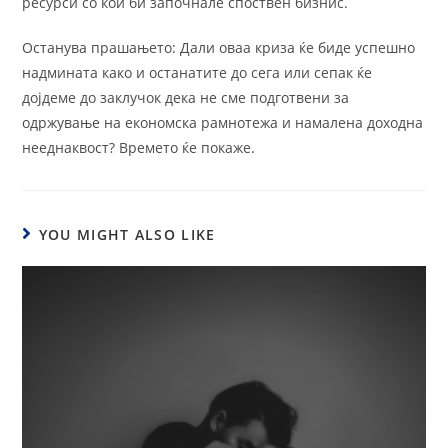
ресурси со кои би започнале споствен бизнис.
Останува прашањето: Дали оваа криза ќе биде успешно
надмината како и останатите до сега или сепак ќе
дојдеме до заклучок дека не сме подготвени за
одржување на економска рамнотежа и намалена доходна
нееднаквост? Времето ќе покаже.
YOU MIGHT ALSO LIKE