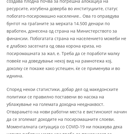
создава плодна почва за погрешна алокација на
ресурсите, изгубена доверба во институциите, статус
побогато-посиромашно население.. Ова го оправдува
бунтот на граѓаните за мерката 14.500 денари по
вработен, донесена од страна на Министерството за
финансии. Побогатата страна на населението можеби не
е длабоко засегната од оваа корона криза, но
посиромашната за жал, е. Треба да се поработи малку
повеќе на доведување некој вид на рамнотежа кој,
доколку се покаже како успешен, ќе се применува и во
иднина.
Според некои статистики, добар дел од македонските
политики се правилно поставени во насока на
ублажување на големата доходна нееднаквост.
Отварањето на нови работни места е вистинскиот начин
да се зголемат доходите на посиромашните слоеви.
Моменталната ситуација со COVID-19 ни покажува дека