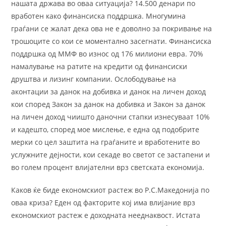
нашата држава во оваа ситуација? 14.500 денари по
вработен како финансиска поддршка. Многумина
граѓани се жалат дека ова не е доволно за покривање на
трошоците со кои се моментално засегнати. Финансиска
поддршка од ММФ во износ од 176 милиони евра. 70%
намалување на ратите на кредити од финансиски
друштва и лизинг компании. Ослободување на
аконтации за данок на добивка и данок на личен доход
кои според Закон за данок на добивка и Закон за данок
на личен доход чиишто даночни стапки изнесуваат 10%
и кадешто, според мое мислење, е една од подобрите
мерки со цел заштита на граѓаните и вработените во
услужните дејности, кои секаде во светот се застапени и
во голем процент влијателни врз светската економија.
Каков ќе биде економскиот растеж во Р.С.Македонија по
оваа криза? Еден од факторите кој има влијание врз
економскиот растеж е доходната нееднаквост. Истата