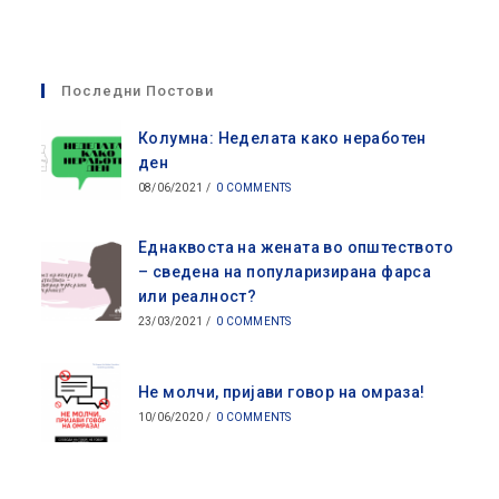
Opens
Opens
in
in
a
a
Последни Постови
new
new
tab
tab
Колумна: Неделата како неработен
ден
08/06/2021
/
0 COMMENTS
Еднаквоста на жената во општеството
– сведена на популаризирана фарса
или реалност?
23/03/2021
/
0 COMMENTS
Не молчи, пријави говор на омраза!
10/06/2020
/
0 COMMENTS