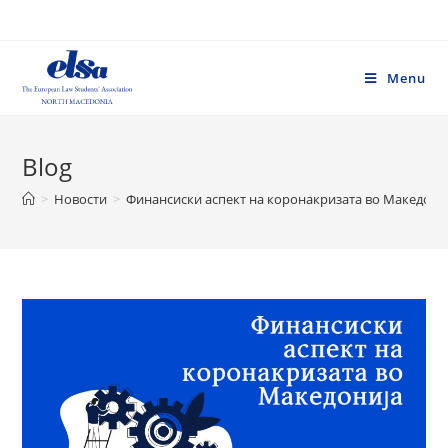
Skip
to
content
Menu
Blog
>
Новости
>
Финансиски аспект на коронакризата во Македони