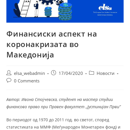
Финансиски аспект на
коронакризата во
Македонија
Post
Post
Post
elsa_webadmin
17/04/2020
Новости
author:
published:
category:
Post
0 Comments
comments:
Автор: Ивона Стојчевска, студент на мастер студии
финансово право при Правен факултет ,,Јустинијан Први”
Во периодот од 1970 до 2011 год. во светот, според
статистиката на ММФ (Меѓународен Монетарен фонд) и