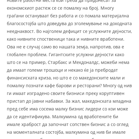
новите работни места кои треба да придонесат за
економскиот растеж се се помалку на број. Многу
граѓани остануваат без работа и со помала материјална
благосостојба што доведува до зголемување на доходната
нееднаквост. Во најголем дефицит се услужните дејности,
како нивните споственици така и нивните вработени.
Ова не е случај само во нашата земја, напротив, ова е
глобален проблем. Гигантските услужни дејности како
што се на пример, Старбакс и Мекдоналдс, можеби нема
да имаат големи трошоци и некако ќе ја пребродат
финансиската криза, но што е со македонските мали и
помалку познати кафе барови и ресторани? Многу од нив
ги имаат изградено своите бизниси преку коруптивен
пристап до јавни набавки. За жал, македонската младина
пред себе има сосема малку бизнис лидери со кои може
да се идентификува. Малкумина од вработените би
имале храброст да започнат сопствен бизнис а со оглед
на моменталната состојба, малкумина од нив би имале