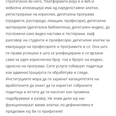
стратегиски во него. Платформата (која е и веб и
мобилна аплиакција) има од наједноставни алатки,
регистрирање на корисник, дигитална програма
(предмети, распореди, локации, професори), дигитални
материјали (дигитална библиотека), дигитален индекс, до
посложени како видео настава и тестирање, лајф
разговор на студенти и проефесори, дигитални алатки за
евалуација на професорите и програмите и сл. Она што
ги прави успешни е што се унифицирани и се врзани
само за еден кориснички број- тоа е бројот на индекс,
односно на програма. Сите услуги собираат податоци
кои администрацијата ги обработува и следи.
Институциите мора да ги зајакнат капацитетите на
вработените да знаат да ги користат собраните
податоци и истите да ги насочат кон промена,
подобрување и развој. Не знам дали кај нас
функционираат вакви алатки, но дефинитивно е
предизвик кој би го прифатиле!