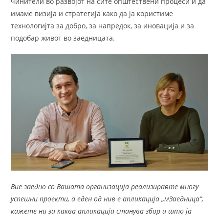
чинители во развојот на сите општествени процеси и да
имаме визија и стратегија како да ја користиме
технологијта за добро, за напредок, за иновација и за
подобар живот во заедницата.
Вие заедно со Вашата организација реализиравте многу
успешни проекти, а еден од нив е апликација ,,мЗаедница
”
,
кажете ни за каква апликација станува збор и што ја