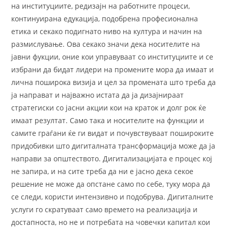
на институциите, редизајн на работните процеси,
континуирана едукација, подобрена професионална
етика и секако подигнато ниво на култура и начин на
размислување. Ова секако значи дека носителите на
јавни фукции, оние кои управуваат со институциите и се
избрани да бидат лидери на промените мора да имаат и
лична поширока визија и цел за промената што треба да
ја направат и најважно истата да ја дизајнираат
стратегиски со јасни акции кои на краток и долг рок ќе
имаат резултат. Само така и носителите на функции и
самите граѓани ќе ги видат и почувствуваат пошироките
придобивки што дигиталната трансформација може да ја
направи за општеството. Дигитализацијата е процес кој
не запира, и на сите треба да ни е јасно дека секое
решение не може да опстане само по себе, туку мора да
се следи, користи интензивно и подобрува. Дигиталните
услуги го скратуваат само времето на реализација и
достапноста, но не и потребата на човечки капитал кои