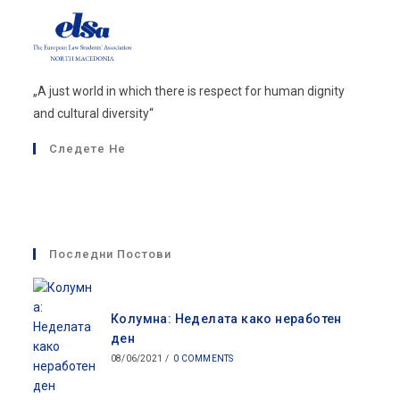
„A just world in which there is respect for human dignity
and cultural diversity“
Следете Не
Opens
Opens
in
in
a
a
Последни Постови
new
new
tab
tab
Колумна: Неделата како неработен
ден
08/06/2021
/
0 COMMENTS