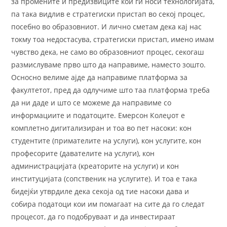
за промените и предизвиците кои ги носи технологијата,
па така видлив е стратегиски пристап во секој процес,
посебно во образовниот. И лично сметам дека кај нас
токму тоа недостасува, стратегиски пристап, имено имам
чувство дека, не само во образовниот процес, секогаш
размислуваме прво што да направиме, наместо зошто.
Осносно велиме ајде да направиме платформа за
факултетот, пред да одлучиме што таа платформа треба
да ни даде и што се можеме да направиме со
информациите и податоците. Емерсон Колеџот е
комплетно дигитализиран и тоа во пет насоки: кон
студентите (примателите на услуги), кон услугите, кон
професорите (давателите на услуги), кон
администрацијата (креаторите на услуги) и кон
институцијата (сопственик на услугите). И тоа е така
бидејќи утврдиле дека секоја од тие насоки дава и
собира податоци кои им помагаат на сите да го следат
процесот, да го подобруваат и да инвестираат