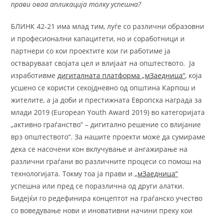
прави оваа апликација толку успешна?
БЛИНК 42-21 има млад тим, луѓе со различни образовни
и професионални капацитети, но и соработници и
партнери со кои проектите кои ги работиме ја
остваруваат својата цел и влијаат на општеството. Ја
изработивме
дигиталната платформа „мЗаедница“
, која
усшено се користи секојдневно од општина Карпош и
жителите, а ја доби и престижната Европска награда за
млади 2019 (European Youth Award 2019) во категоријата
„активно граѓанство” – дигитално решение со влијание
врз општеството“. За нашите проекти може да сумираме
дека се насочени кон вклучување и ангажирање на
различни граѓани во различните процеси со помош на
технологијата. Токму тоа ја прави и
„мЗаедница“
успешна или пред се поразлична од други алатки.
Бидејќи го редефинира концептот на граѓанско учество
со воведување нови и иновативни начини преку кои