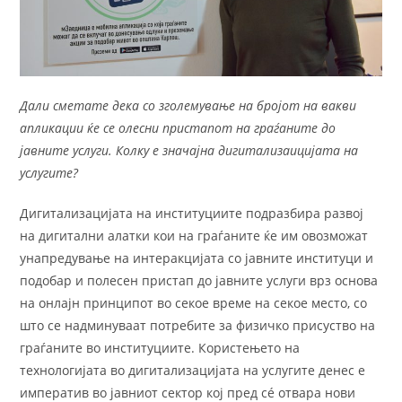
Дали сметате дека со зголемување на бројот на вакви
апликации ќе се олесни пристапот на граѓаните до
јавните услуги. Колку е значајна дигитализаицијата на
услугите?
Дигитализацијата на институциите подразбира развој
на дигитални алатки кои на граѓаните ќе им овозможат
унапредување на интеракцијата со јавните институци и
подобар и полесен пристaп до јавните услуги врз основа
на онлајн принципот во секое време на секое место, со
што се надминуваат потребите за физичко присуство на
граѓаните во институциите. Користењето на
технологијата во дигитализацијата на услугите денес е
императив во јавниот сектор кој пред сé отвара нови