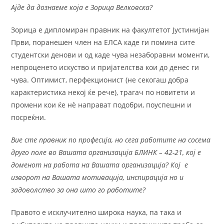
Ајде да дознаеме која е Зорица Велковска?
Зорица е дипломиран правник на факултетот Јустинијан
Први, поранешен член на ЕЛСА каде ги помина сите
студентски денови и од каде чува незаборавни моменти,
непроценето искуство и пријателства кои до денес ги
чува. Оптимист, перфекционист (не секогаш добра
карактеристика некој ќе рече), трагач по новитети и
промени кои ќе нè направат подобри, поуспешни и
посреќни.
Вие сте правник по професија, но сега работите на сосема
друго поле во Вашата организација БЛИНК – 42-21, кој е
доменот на работа на Вашата организација? Кој е
изворот на Вашата мотивација, инспирација но и
задоволство за она што го работите?
Правото е исклучително широка наука, па така и