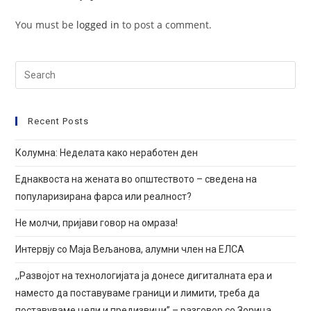
You must be
logged in
to post a comment.
Search
for:
Recent Posts
Колумна: Неделата како неработен ден
Еднаквоста на жената во општеството – сведена на
популаризирана фарса или реалност?
Не молчи, пријави говор на омраза!
Интервју со Маја Вељанова, алумни член на ЕЛСА
,,Развојот на технологијата ја донесе дигиталната ера и
наместо да поставуваме граници и лимити, требa да
поставуваме цели и предизвици” – разговор со Зорица