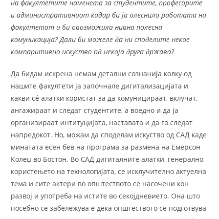
на факултетите наменета за студентите, професорите
и административниот кадар би ја олеснило работата на
факултетот и би овозможила нивна полесна
комуникација? Дали би можеле да ни споделите некое
компаритивно искуство од некоја друга држава?
Да бидам искрена немам детални сознанија колку од
нашите факултети ја започнале дигитализацијата и
какви сé алатки користат за да комуницираат, вклучат,
ангажираат и следат студентите, а воедно и да ја
организираат интитуцијата, наставата и да го следат
напредокот. Но, можам да споделам искуство од САД каде
минатата есен бев на програма за размена на Емерсон
Колеџ во Бостон. Во САД дигиталните алатки, генерално
користењето на технологијата, се исклучително актуелна
тема и сите актери во општеството се насочени кон
развој и употреба на истите во секојдневието. Она што
посебно се забележува е дека општеството се подготвува