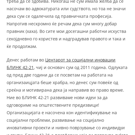
треба да се здобива. Никогаш не сум имала желба да се
насочам во адвокатурата или судството, но тоа не значи
дека сум се одалечила од правничката професија.
Напротив нескромно ќе речам дека сум многу добар
правник (хаха). Во сите мои досегашни работни искуства
секојдневно го користев и надградував правото и така и
ќе продолжам.
Денес работам во
Центарот за социјални иновации
БЛИНК 42-21
, чиј и основач сум од 2011 година. Одлуката
од пред две години да се посветам на работата на
организаицјата беше храбра, но денес сум повеќе од
среќна и мотивирана дека ја направив во право време.
Ние во БЛИНК 42-21 развиваме нови идеи за да
одговориме на општествените предизвици!
Организацијата е насочена кон идентификување на
социјални проблеми, развивање на социјално
иновативни проекти и нивно поврзување со индивидуи