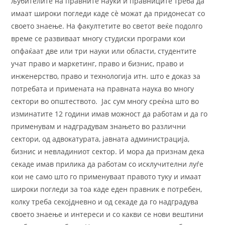
љубителите на правните науки и правниците треба да
имаат широки погледи каде сè можат да придонесат со
своето знаење. На факултетите во светот веќе подолго
време се развиваат многу студиски програми кои
опфаќаат две или три науки или области, студентите
учат право и маркетинг, право и бизнис, право и
инженерство, право и технологија итн. што е доказ за
потребата и примената на правната наука во многу
сектори во општеството. Јас сум многу среќна што во
изминатите 12 години имав можност да работам и да го
применувам и надградувам знањето во различни
сектори, од адвокатурата, јавната администрација,
бизнис и невладиниот сектор. И мора да признам дека
секаде имав прилика да работам со исклучителни луѓе
кои не само што го применуваат правото туку и имаат
широки погледи за тоа каде еден правник е потребен,
колку треба секојдневно и од секаде да го надградува
своето знаење и интереси и со какви се нови вештини