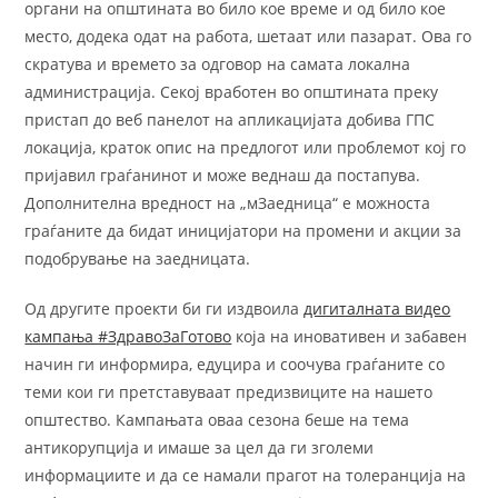
органи на општината во било кое време и од било кое
место, додека одат на работа, шетаат или пазарат. Ова го
скратува и времето за одговор на самата локална
администрација. Секој вработен во општината преку
пристап до веб панелот на апликацијата добива ГПС
локација, краток опис на предлогот или проблемот кој го
пријавил граѓанинот и може веднаш да постапува.
Дополнителна вредност на „мЗаедница“ е можноста
граѓаните да бидат иницијатори на промени и акции за
подобрување на заедницата.
Од другите проекти би ги издвоила
дигиталната видео
кампања #ЗдравоЗаГотово
која на иновативен и забавен
начин ги информира, едуцира и соочува граѓаните со
теми кои ги претставуваат предизвиците на нашето
општество. Кампањата оваа сезона беше на тема
антикорупција и имаше за цел да ги зголеми
информациите и да се намали прагот на толеранција на