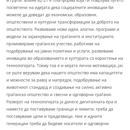
и групи. Блинк 42-21 е платформа која ги поврзува луѓето
посветени на идејата дека социјалните иновации би
можеле да доведат до економски, образовни,
општествени и културни трансформации за доброто на
општеството. Развиваме нови идеи, алатки, програми и
модели за зајакнување на граѓаните и институциите,
промовираме граѓанско учество, работиме на
подобрување на јавни политики и услуги, развиваме
иновации во образованието и културата со користење на
технологијата. Токму тоа е и мојата лична мотивација, јас
се уште верувам дека нашето општество има капацитети
и можности за равој и напредок, подобрување на
животниот стандард и создавање на силно, активно
граѓанско општество и свесни и одговорни граѓани.
Развојот на технологијата ја донесе дигиталната ера и
наместо да поставуваме граници и лимити, треба да
поставуваме цели и предизвици. Ние и идните
генерации треба да бидеме носители и одговорни