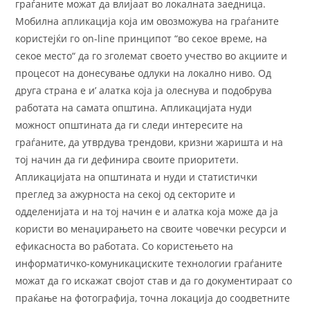
граѓаните можат да влијаат во локалната заедница.
Мобилна апликација која им овозможува на граѓаните
користејќи го on-line принципот “во секое време, на
секое место“ да го зголемат своето учество во акциите и
процесот на донесување одлуки на локално ниво. Од
друга страна е и’ алатка која ја олеснува и подобрува
работата на самата општина. Апликацијата нуди
можност општината да ги следи интересите на
граѓаните, да утврдува трендови, кризни жаришта и на
тој начин да ги дефинира своите приоритети.
Апликацијата на општината и нуди и статистички
преглед за ажурноста на секој од секторите и
одделенијата и на тој начин е и алатка која може да ја
користи во менаџирањето на своите човечки ресурси и
ефикасноста во работата. Со користењето на
информатичко-комуникациските технологии граѓаните
можат да го искажат својот став и да го документираат со
праќање на фотографија, точна локација до соодветните