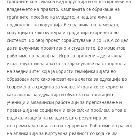
граѓаните кон секаков вид корупција и општо кршење на
владеењето на правото. Кампањата се обраќаше на
граѓаните, посебно на младите, и нашата лична
подложност на корупција, без разлика на намерата,
корупцијата како култура и традиција вкоренета во
системот. Во овој проект соработуваме и со ЕЛСА со цел
да ги вклучиме проактивно и студентите. Во моментов
работиме на развој на „Игра за промени – дигитална
игра– едукативна алатка за зајакнување на отпорноста
на заедниците“ која ја користи гемификацијата во
образованието како иновативна алатка за едукација во
современата средина за учење. Играта ќе се користи
како алатка за едукација и обука за наставниците,
ученици и младински работници за препознавање и
превенција на социјален и економски проблем, а тоа е
радикализација на младите, што резултира во
екстремизам, насилство и тероризам. Работиме на развој
на апликација за виртуелна реалност со која ќе им