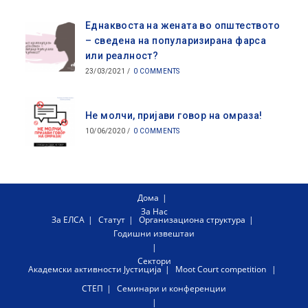
Еднаквоста на жената во општеството
– сведена на популаризирана фарса
или реалност?
23/03/2021
/
0 COMMENTS
Не молчи, пријави говор на омраза!
10/06/2020
/
0 COMMENTS
Дома
За Нас
За ЕЛСА
Статут
Организациона структура
Годишни извештаи
Сектори
Академски активности
Јустиција
Moot Court competition
СТЕП
Семинари и конференции