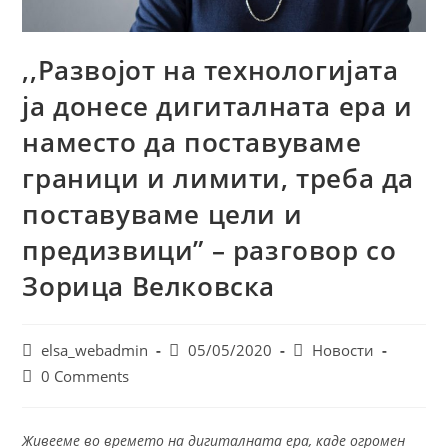
,,Развојот на технологијата
ја донесе дигиталната ера и
наместо да поставуваме
граници и лимити, требa да
поставуваме цели и
предизвици” – разговор со
Зорица Велковска
Post
Post
Post
elsa_webadmin
05/05/2020
Новости
author:
published:
category:
Post
0 Comments
comments:
Живееме во времето на дигиталната ера, каде огромен