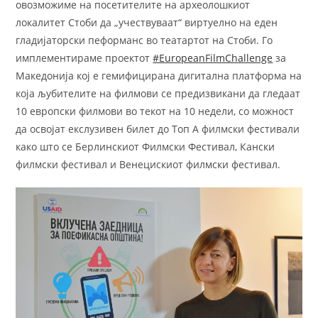
овозможиме на посетителите на археолошкиот
локалитет Стоби да „учествуваат“ виртуелно на еден
гладијаторски пеформанс во театартот на Стоби. Го
имплементираме проектот
#EuropeanFilmChallenge
за
Македонија кој е гемифицирана дигитална платформа на
која љубителите на филмови се предизвикани да гледаат
10 европски филмови во текот на 10 недели, со можност
да освојат екслузивен билет до Топ А филмски фестивали
како што се Берлинскиот Филмски Фестивал, Кански
филмски фестивал и Венецискиот филмски фестивал.