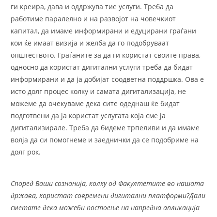
ги креира, дава и оддржува тие услуги. Треба да
работиме паралелно и на развојот на човечкиот
капитал, да имаме информирани и едуцирани граѓани
кои ќе имаат визија и желба да го подобруваат
општеството. Граѓаните за да ги користат своите права,
односно да користат дигитални услуги треба да бидат
информирани и да ја добијат соодветна поддршка. Ова е
исто долг процес колку и самата дигитализација, не
можеме да очекуваме дека сите одеднаш ќе бидат
подготвени да ја користат услугата која сме ја
дигитализирале. Треба да бидеме трпеливи и да имаме
волја да си помогнеме и заеднички да се подобриме на
долг рок.
Според Ваши сознанија, колку од Факултетите во нашата
држава, користат современи дигитални платформи?Дали
сметате дека можеби постоење на напредна апликација