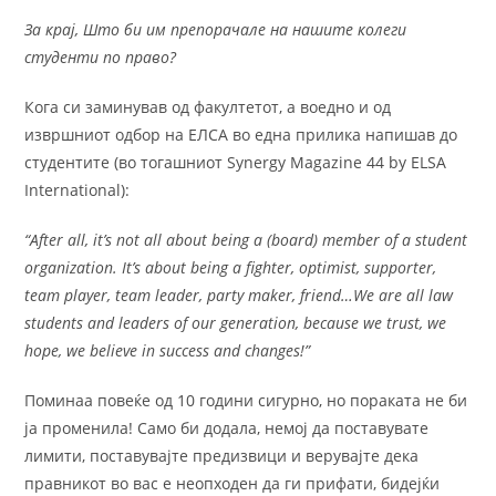
За крај, Што би им препорачале на нашите колеги
студенти по право?
Кога си заминував од факултетот, а воедно и од
извршниот одбор на ЕЛСА во една прилика напишав до
студентите (во тогашниот Synergy Magazine 44 by ELSA
International):
“After all, it’s not all about being a (board) member of a student
organization. It’s about being a fighter, optimist, supporter,
team player, team leader, party maker, friend…We are all law
students and leaders of our generation, because we trust, we
hope, we believe in success and changes!”
Поминаа повеќе од 10 години сигурно, но пораката не би
ја променила! Само би додала, немој да поставувате
лимити, поставувајте предизвици и верувајте дека
правникот во вас е неопходен да ги прифати, бидејќи