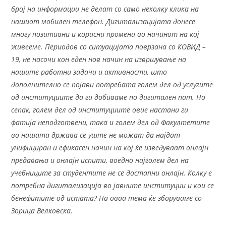
број на информации не делат со само неколку клика на
нашиот мобилен телефон. Дигитализацијата донесе
многу позитивни и корисни промени во начинот на кој
живееме. Периодов со ситуацијата поврзана со КОВИД –
19, не насочи кон еден нов начин на извршување на
нашите работни задачи и активности, што
дополнително се појави потребата голем дел од услугите
од институциите да ги добиваме по дигитален пат. Но
сепак, голем дел од институциите овие настани ги
фатија неподготвени, така и голем дел од Факултетите
во нашата држава се уште не можат да најдат
унифициран и ефикасен начин на кој ќе изведуваат онлајн
предавања и онлајн испити, воедно најголем дел на
учебниците за студентите не се достапни онлајн. Колку е
потребна дигитализација во јавните институции и кои се
бенефитите од истата? На оваа тема ќе зборуваме со
Зорица Велковска.