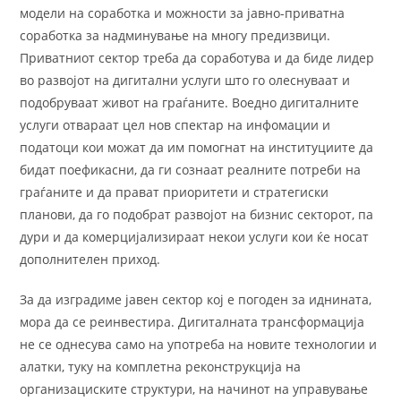
модели на соработка и можности за јавно-приватна
соработка за надминување на многу предизвици.
Приватниот сектор треба да соработува и да биде лидер
во развојот на дигитални услуги што го олеснуваат и
подобруваат живот на граѓаните. Воедно дигиталните
услуги отвараат цел нов спектар на инфомации и
податоци кои можат да им помогнат на институциите да
бидат поефикасни, да ги сознаат реалните потреби на
граѓаните и да прават приоритети и стратегиски
планови, да го подобрат развојот на бизнис секторот, па
дури и да комерцијализираат некои услуги кои ќе носат
дополнителен приход.
За да изградиме јавен сектор кој е погоден за иднината,
мора да се реинвестира. Дигиталната трансформација
не се однесува само на употреба на новите технологии и
алатки, туку на комплетна реконструкција на
организациските структури, на начинот на управување