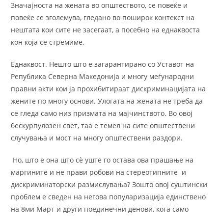
Значајноста на жената во општеството, се повеќе и
повеќе се зголемува, гледано во поширок контекст на
нештата кои сите не засегаат, а посебно на еднаквоста
кон која се стремиме.
Еднаквост. Нешто што е загарантирано со Уставот на
Република Северна Македонија и многу меѓународни
правни акти кои ја прохибитираат дискриминацијата на
жените по многу основи. Улогата на жената не треба да
се гледа само низ призмата на мајчинството. Во овој
бескурпулозен свет, таа е темел на сите општествени
случувања и мост на многу општествени раздори.
Но, што е она што сѐ уште го остава ова прашање на
маргините и не прави робови на стереотипните и
дискриминаторски размислувања? Зошто овој суштински
проблем е сведен на негова популаризација единствено
на 8ми Март и други поединечни денови, кога само