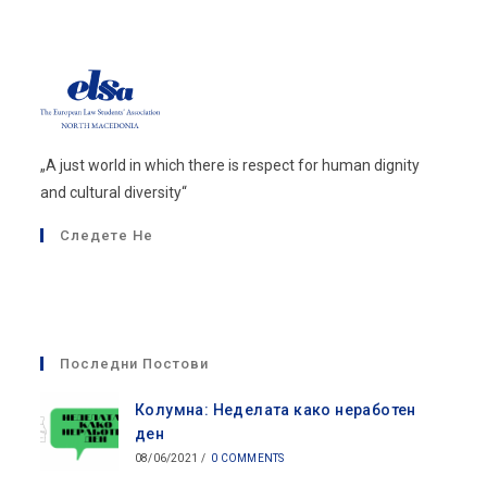
„A just world in which there is respect for human dignity
and cultural diversity“
Следете Не
Opens
Opens
in
in
a
a
Последни Постови
new
new
tab
tab
Колумна: Неделата како неработен
ден
08/06/2021
/
0 COMMENTS