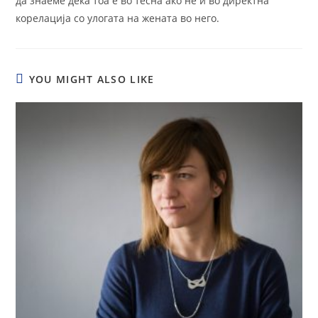
да знаеме дека тоа е во тесна ако не и во директна
корелација со улогата на жената во него.
YOU MIGHT ALSO LIKE