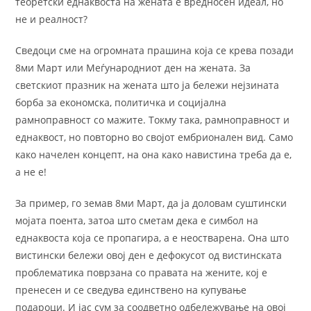
теоретски еднаквоста на жената е вредносен идеал, но
не и реалност?
Сведоци сме на огромната прашина која се крева позади
8ми Март или Меѓународниот ден на жената. За
светскиот празник на жената што ја бележи нејзината
борба за економска, политичка и социјална
рамноправност со мажите. Токму така, рамноправност и
еднаквост, но повторно во својот ембрионален вид. Само
како начелен концепт, на она како навистина треба да е,
а не е!
За пример, го земав 8ми Март, да ја доловам суштински
мојата поента, затоа што сметам дека е симбол на
еднаквоста која се пропагира, а е неостварена. Она што
вистински бележи овој ден е дефокусот од вистинската
проблематика поврзана со правата на жените, кој е
пренесен и се сведува единствено на купување
подароци. И јас сум за соодветно одбележување на овој