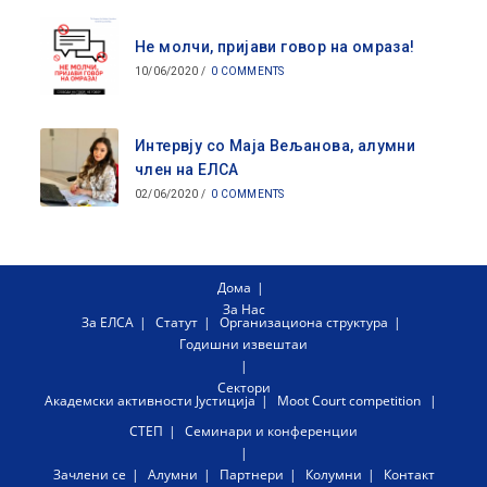
Не молчи, пријави говор на омраза!
10/06/2020
/
0 COMMENTS
Интервју со Маја Вељанова, алумни
член на ЕЛСА
02/06/2020
/
0 COMMENTS
Дома
За Нас
За ЕЛСА
Статут
Организациона структура
Годишни извештаи
Сектори
Академски активности
Јустиција
Moot Court competition
СТЕП
Семинари и конференции
Зачлени се
Алумни
Партнери
Колумни
Контакт