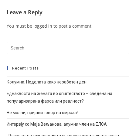
Leave a Reply
You must be
logged in
to post a comment.
Search
for:
Recent Posts
Колумна: Неделата како неработен ден
Еднаквоста на жената во општеството – сведена на
популаризирана фарса или реалност?
Не молчи, пријави говор на омраза!
Интервју со Маја Вељанова, алумни член на ЕЛСА
,,Развојот на технологијата ја донесе дигиталната ера и