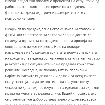
Имено, евидентно поголем е процентот на отпуштања од
работа на женскиот пол. Во време кога сведочиме на
финансиска криза од огромни размери, жените се
повторно на тапет.
Имајќи ги во предвид овие неколку начелни ставови и
факти, кои се поткрепени со голем број на докази, се
согледува огромната контрадикторност и иронија на
општеството во кое живееме. Не е на повидок
намалување на “радикализацијата” и популаризацијата
на концептот за еднаквост на жената, како таков, кој само
ја актуелизира ситуацијата, но не предлага конкретно
решение. Последно, не помалку битно, впрочем и
најбитно, ваквите индикатори и докази за нееднаквиот
статус постојат за да не потсетат на тоа уште колку
чекори не делат од преточување на идеалите за еднакви
права на жената во реална слика. Бидејќи после се, ако
се стремиме кон добро организирано општество, треба