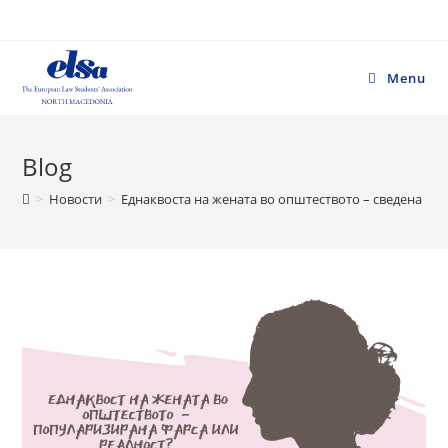
Skip
to
content
Menu
Blog
>
Новости
>
Еднаквоста на жената во општеството – сведена на