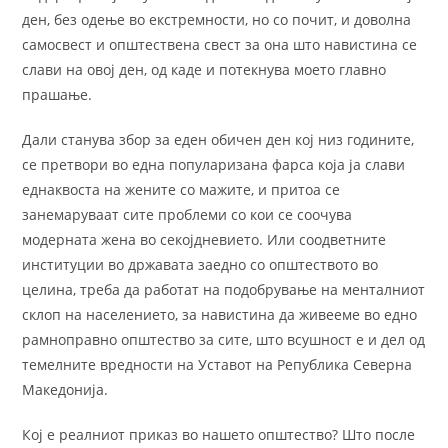
ден, без одење во екстремности, но со почит, и доволна
самосвест и општествена свест за она што навистина се
слави на овој ден, од каде и потекнува моето главно
прашање.
Дали станува збор за еден обичен ден кој низ годините,
се претвори во една популаризана фарса која ја слави
еднаквоста на жените со мажите, и притоа се
занемаруваат сите проблеми со кои се соочува
модерната жена во секојдневието. Или соодветните
институции во државата заедно со општеството во
целина, треба да работат на подобрување на менталниот
склоп на населението, за навистина да живееме во едно
рамноправно општество за сите, што всушност е и дел од
темелните вредности на Уставот на Република Северна
Македонија.
Кој е реалниот приказ во нашето општество? Што после