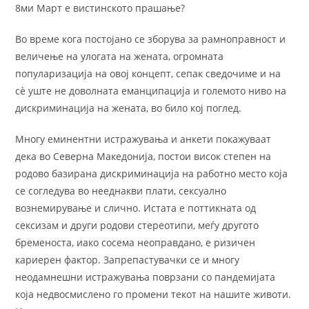
8ми Март е вистинското прашање?
Во време кога постојано се зборува за рамноправност и
величење на улогата на жената, огромната
популаризација на овој концепт, сепак сведочиме и на
сѐ уште не доволната еманципација и големото ниво на
дискриминација на жената, во било кој поглед.
Многу еминентни истражувања и анкети покажуваат
дека во Северна Македонија, постои висок степен на
родово базирана дискриминација на работно место која
се согледува во нееднакви плати, сексуално
вознемирување и слично. Истата е поттикната од
сексизам и други родови стереотипи, меѓу другото
бременоста, иако сосема неоправдано, е ризичен
кариерен фактор. Запрепастувачки се и многу
неодамнешни истражувања поврзани со пандемијата
која недвосмислено го промени текот на нашите животи.