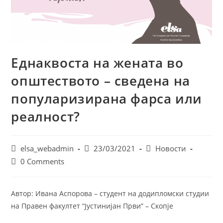
Еднаквоста на жената во
општеството – сведена на
популаризирана фарса или
реалност?
Post
Post
Post
elsa_webadmin
23/03/2021
Новости
author:
published:
category:
Post
0 Comments
comments:
Автор: Ивана Аспорова – студент на додипломски студии
на Правен факултет “Јустинијан Први” – Скопје